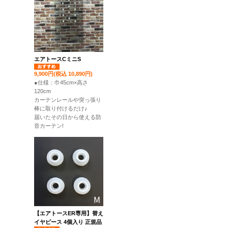
エアトースCミニS
9,900円(税込 10,890円)
●仕様：巾45cm×高さ
120cm
カーテンレールや突っ張り
棒に取り付けるだけ♪
届いたその日から使える防
音カーテン!
【エアトースER専用】替え
イヤピース 4個入り 正規品