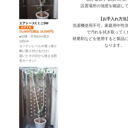
設置場所の強度を確認し
【お手入れ方法
エアトースCミニSW
洗濯機使用不可。家庭用中性
で汚れを拭き取ってく
15,000円(税込 16,500円)
●仕様：巾92cm×高さ
研磨剤などを使用すると製品
120cm
なります。
カーテンレールや突っ張り
棒に取り付けるだけ♪
届いたその日から使える防
音カーテン!