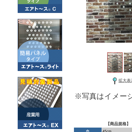
拡大表
※写真はイメー
【商品規格】
巾
45cm