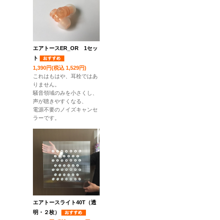
エアトースER_OR 1セッ
ト
1,390円(税込 1,529円)
これはもはや、耳栓ではあ
りません。
騒音領域のみを小さくし、
声が聴きやすくなる、
電源不要のノイズキャンセ
ラーです。
エアトースライト40T（透
明・２枚）