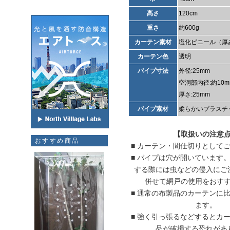
高さ
120cm
重さ
約600g
カーテン素材
塩化ビニール（厚
カーテン色
透明
パイプ寸法
外径:25mm
空洞部内径:約10m
厚さ:25mm
パイプ素材
柔らかいプラスチ
【取扱いの注意
おすすめ商品
■ カーテン・間仕切りとして
■ パイプは穴が開いています
する際には虫などの侵入にご
併せて網戸の使用をおす
■ 通常の布製品のカーテンに
ます。
■ 強く引っ張るなどするとカ
品が破損する恐れがあ