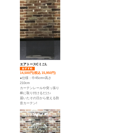
エアトースCミニL
14,500円(税込 15,950円)
●仕様：巾45cm×高さ
210cm
カーテンレールや突っ張り
棒に取り付けるだけ♪
届いたその日から使える防
音カーテン!