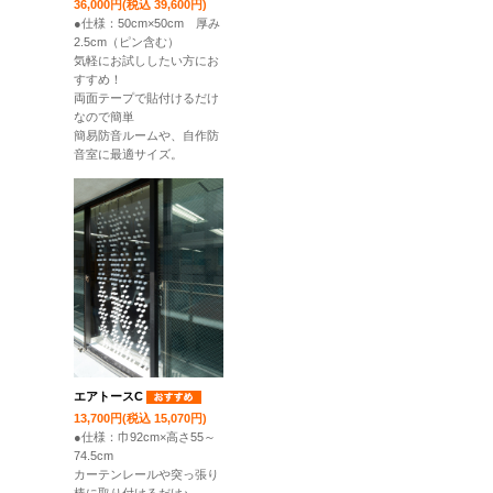
36,000円(税込 39,600円)
●仕様：50cm×50cm 厚み
2.5cm（ピン含む）
気軽にお試ししたい方にお
すすめ！
両面テープで貼付けるだけ
なので簡単
簡易防音ルームや、自作防
音室に最適サイズ。
エアトースC
13,700円(税込 15,070円)
●仕様：巾92cm×高さ55～
74.5cm
カーテンレールや突っ張り