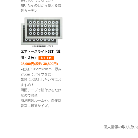
棒に取り付けるだけ♪
届いたその日から使える防
音カーテン!
エアトースライト32T（透
明・２枚）
28,000円(税込 30,800円)
●仕様：35cm×20cm 厚み
2.5cm（ パイプ含む）
気軽にお試ししたい方にお
すすめ！
両面テープで貼付けるだけ
なので簡単
簡易防音ルームや、自作防
音室に最適サイズ。
個人情報の取り扱い