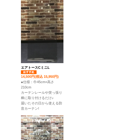
エアトースCミニL
14,500円(税込 15,950円)
●仕様：巾45cm×高さ
210cm
カーテンレールや突っ張り
棒に取り付けるだけ♪
届いたその日から使える防
音カーテン!