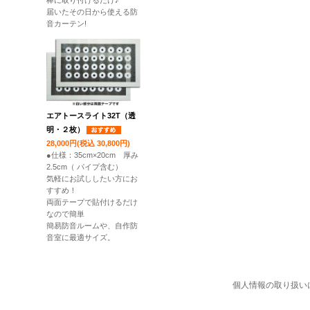
棒に取り付けるだけ♪
届いたその日から使える防
音カーテン!
エアトースライト32T（透
明・２枚）
28,000円(税込 30,800円)
●仕様：35cm×20cm 厚み
2.5cm（ パイプ含む）
気軽にお試ししたい方にお
すすめ！
両面テープで貼付けるだけ
なので簡単
簡易防音ルームや、自作防
音室に最適サイズ。
個人情報の取り扱い