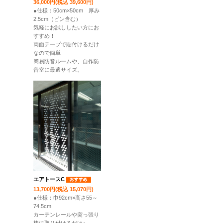
36,000円(税込 39,600円)
●仕様：50cm×50cm 厚み
2.5cm（ピン含む）
気軽にお試ししたい方にお
すすめ！
両面テープで貼付けるだけ
なので簡単
簡易防音ルームや、自作防
音室に最適サイズ。
エアトースC
13,700円(税込 15,070円)
●仕様：巾92cm×高さ55～
74.5cm
カーテンレールや突っ張り