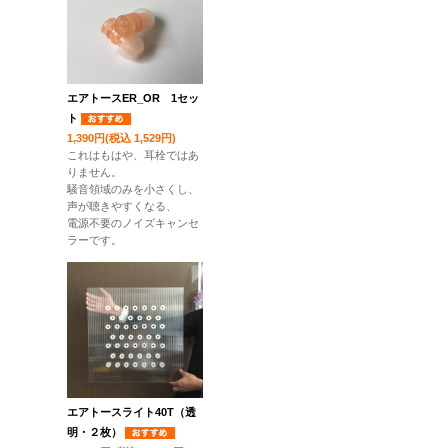
エアトースER_OR 1セッ
ト
1,390円(税込 1,529円)
これはもはや、耳栓ではあ
りません。
騒音領域のみを小さくし、
声が聴きやすくなる、
電源不要のノイズキャンセ
ラーです。
エアトースライト40T（透
明・２枚）