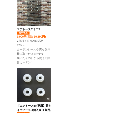
エアトースCミニS
9,900円(税込 10,890円)
●仕様：巾45cm×高さ
120cm
カーテンレールや突っ張り
棒に取り付けるだけ♪
届いたその日から使える防
音カーテン!
【エアトースER専用】替え
イヤピース 4個入り 正規品